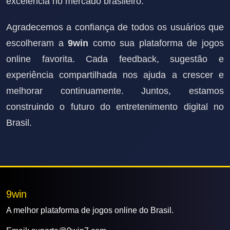
excelência no mercado brasileiro.
Agradecemos a confiança de todos os usuários que
escolheram a
9win
como sua plataforma de jogos
online favorita. Cada feedback, sugestão e
experiência compartilhada nos ajuda a crescer e
melhorar continuamente. Juntos, estamos
construindo o futuro do entretenimento digital no
Brasil.
9win
A melhor plataforma de jogos online do Brasil.