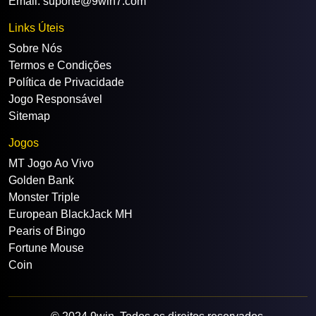
Email:
suporte@9win7.com
Links Úteis
Sobre Nós
Termos e Condições
Política de Privacidade
Jogo Responsável
Sitemap
Jogos
MT Jogo Ao Vivo
Golden Bank
Monster Triple
European BlackJack MH
Pearis of Bingo
Fortune Mouse
Coin