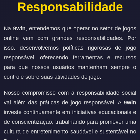
Responsabilidade
Na
9win
, entendemos que operar no setor de jogos
online vem com grandes responsabilidades. Por
isso, desenvolvemos políticas rigorosas de jogo
responsável, oferecendo ferramentas e recursos
para que nossos usuários mantenham sempre o
controle sobre suas atividades de jogo.
Nosso compromisso com a responsabilidade social
vai além das práticas de jogo responsável. A
9win
investe continuamente em iniciativas educacionais e
de conscientização, trabalhando para promover uma
cultura de entretenimento saudável e sustentável no