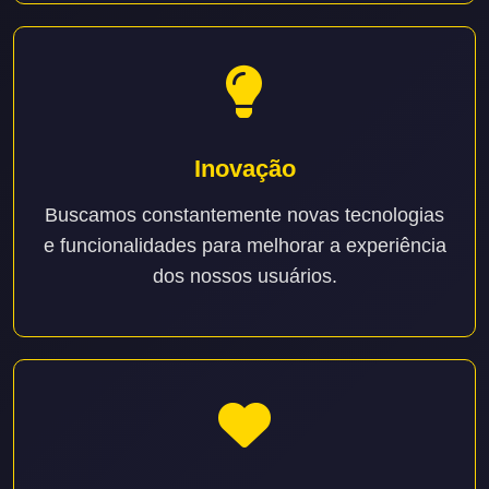
Inovação
Buscamos constantemente novas tecnologias
e funcionalidades para melhorar a experiência
dos nossos usuários.